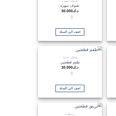
نفنوف سهره
نفنوف سهره
د.ك
30.000
اضف الي السلة
وصل حديثا
طقم قطعتين
د.ك
30.000
اضف الي السلة
ترينقات