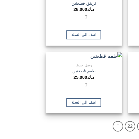
ترينق قطعتين
د.ك
28.000
اضف الي السلة
وصل حديثا
طقم قطعتين
د.ك
25.000
اضف الي السلة
22