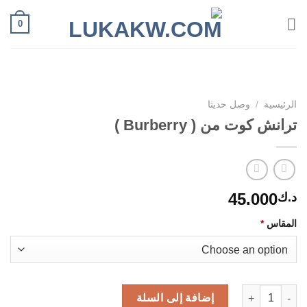
Ski
0
t
conten
الرئيسية
/
وصل حديثا
ترانش كوت من ( Burberry )
45.000
د.ك
المقاس
*
كمية ترانش كوت من ( Burberry )
إضافة إلى السلة