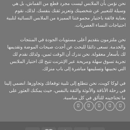
نحن نؤمن بأن الملابس ليست مجرد قطع من القماش، بل هي
وسيلة للتعبير عن شخصيتك وتعزيز ثقتك بنفسك. لذلك، نقوم
بعناية فائقة باختيار مجموعتنا المميزة من الملابس النسائية لتلبية
احتياجات النساء العصريات.
نحن ملتزمون بتقديم أعلى مستويات الجودة في المنتجات
والخدمة. نسعى دائمًا للبحث عن أحدث صيحات الموضة وتقديمها
لك بأسعار معقولة. نحن ندرك أن الوقت ثمين، ولذلك نقدم لك
تجربة تسوق سهلة ومريحة عبر الإنترنت تتيح لك اختيار الملابس
التي تحبينها وتسليمها مباشرة إلى باب منزلك.
في لوكا كويت، نحن نتطلع إلى تلبية توقعاتك وتجاوزها. انضمي إلينا
في رحلة الأناقة والأنوثة والثقة بالنفس، حيث يمكنك العثور على
ما تحتاجينه للتألق في كل مناسبة.