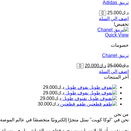
ترينق Adidas
د.ك
25.000
اضف الي السلة
تخفيض!
Quick View
خصومات
ترينق Chanel
السعر
السعر
د.ك
25.000
د.ك
20.000
الأصلي
الحالي
اضف الي السلة
هو:
هو:
آخر المنتجات
د.ك25.000.
د.ك20.000.
نفوف طويل
د.ك
29.000
نفوف طويل
د.ك
29.000
نفنوف طويل
د.ك
29.000
طقم قطعتين
د.ك
30.000
من نحن
نحن في "لوكا كويت" نمثل متجرًا إلكترونيًا متخصصًا في عالم الموضة ال
نحن نؤمن بأن الملابس ليست مجرد قطع من القماش، بل هي وسيلة للتعب