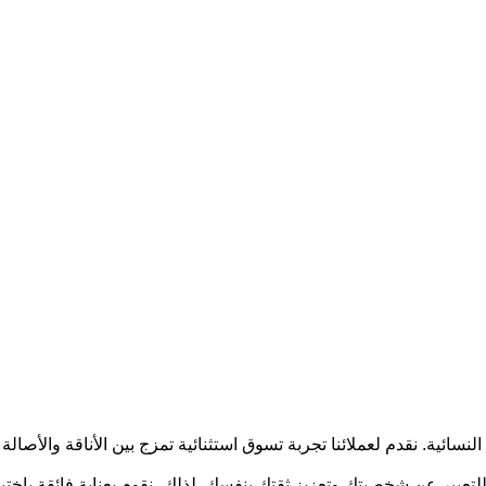
نسائية. نقدم لعملائنا تجربة تسوق استثنائية تمزج بين الأناقة والأصالة
ير عن شخصيتك وتعزيز ثقتك بنفسك. لذلك، نقوم بعناية فائقة باختيار م