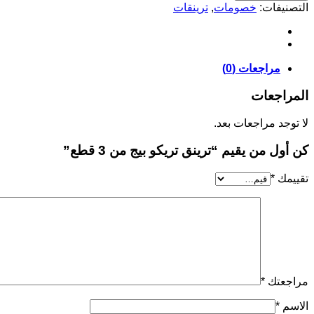
تريكو
التصنيفات:
خصومات
,
ترينقات
بيج
من
3
قطع
مراجعات (0)
المراجعات
لا توجد مراجعات بعد.
كن أول من يقيم “ترينق تريكو بيج من 3 قطع”
تقييمك
*
مراجعتك
*
الاسم
*