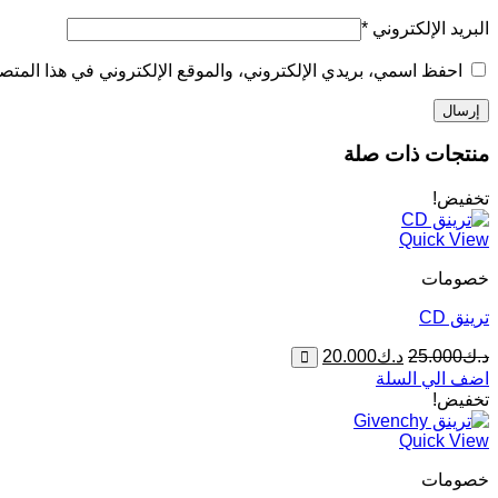
البريد الإلكتروني
*
احفظ اسمي، بريدي الإلكتروني، والموقع الإلكتروني في هذا المتصف
منتجات ذات صلة
تخفيض!
Quick View
خصومات
ترينق CD
السعر
السعر
د.ك
25.000
د.ك
20.000
الأصلي
الحالي
اضف الي السلة
هو:
هو:
تخفيض!
د.ك25.000.
د.ك20.000.
Quick View
خصومات