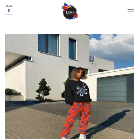
Ski
0
t
conten