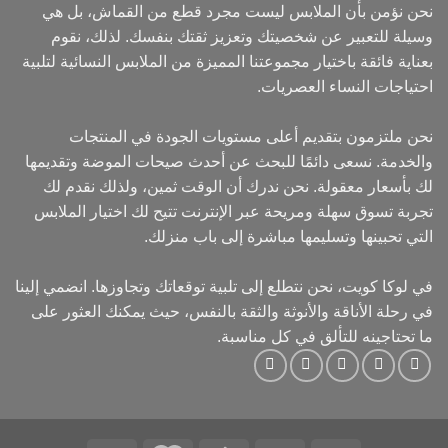
نحن نؤمن بأن الملابس ليست مجرد قطع من القماش، بل هي
وسيلة للتعبير عن شخصيتك وتعزيز ثقتك بنفسك. لذلك، نقوم
بعناية فائقة باختيار مجموعتنا المميزة من الملابس النسائية لتلبية
احتياجات النساء العصريات.
نحن ملتزمون بتقديم أعلى مستويات الجودة في المنتجات
والخدمة. نسعى دائمًا للبحث عن أحدث صيحات الموضة وتقديمها
لك بأسعار معقولة. نحن ندرك أن الوقت ثمين، ولذلك نقدم لك
تجربة تسوق سهلة ومريحة عبر الإنترنت تتيح لك اختيار الملابس
التي تحبينها وتسليمها مباشرة إلى باب منزلك.
في لوكا كويت، نحن نتطلع إلى تلبية توقعاتك وتجاوزها. انضمي إلينا
في رحلة الأناقة والأنوثة والثقة بالنفس، حيث يمكنك العثور على
ما تحتاجينه للتألق في كل مناسبة.