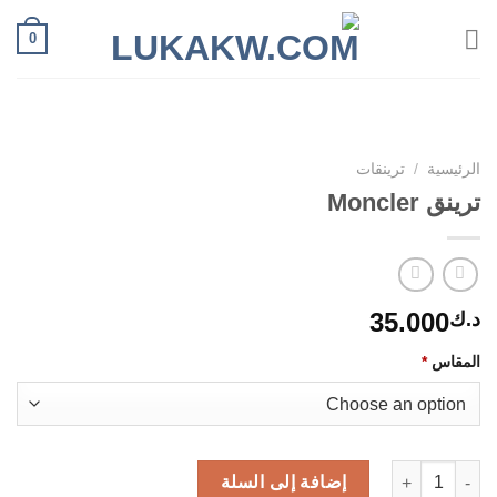
Ski
0
t
conten
الرئيسية
/
ترينقات
ترينق Moncler
35.000
د.ك
المقاس
*
كمية ترينق Moncler
إضافة إلى السلة