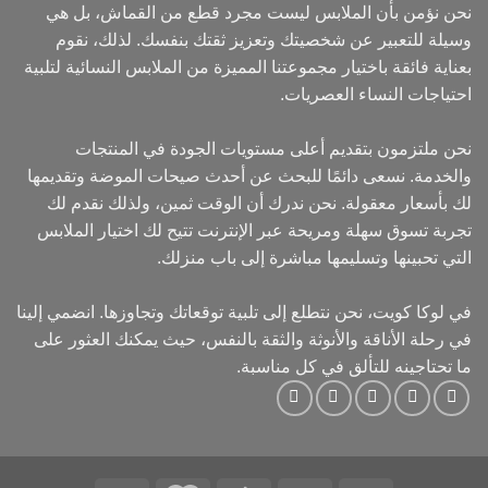
نحن نؤمن بأن الملابس ليست مجرد قطع من القماش، بل هي
وسيلة للتعبير عن شخصيتك وتعزيز ثقتك بنفسك. لذلك، نقوم
بعناية فائقة باختيار مجموعتنا المميزة من الملابس النسائية لتلبية
احتياجات النساء العصريات.
نحن ملتزمون بتقديم أعلى مستويات الجودة في المنتجات
والخدمة. نسعى دائمًا للبحث عن أحدث صيحات الموضة وتقديمها
لك بأسعار معقولة. نحن ندرك أن الوقت ثمين، ولذلك نقدم لك
تجربة تسوق سهلة ومريحة عبر الإنترنت تتيح لك اختيار الملابس
التي تحبينها وتسليمها مباشرة إلى باب منزلك.
في لوكا كويت، نحن نتطلع إلى تلبية توقعاتك وتجاوزها. انضمي إلينا
في رحلة الأناقة والأنوثة والثقة بالنفس، حيث يمكنك العثور على
ما تحتاجينه للتألق في كل مناسبة.