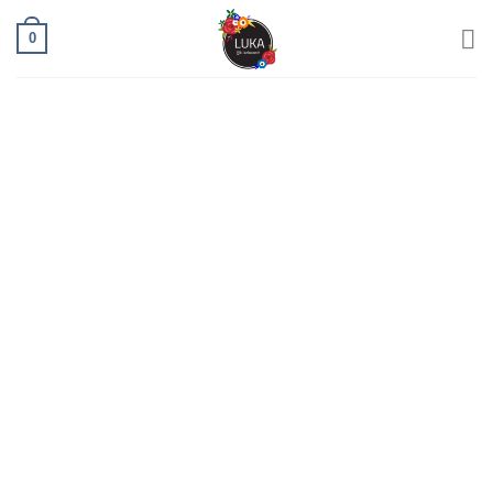
Ski
0
t
conten