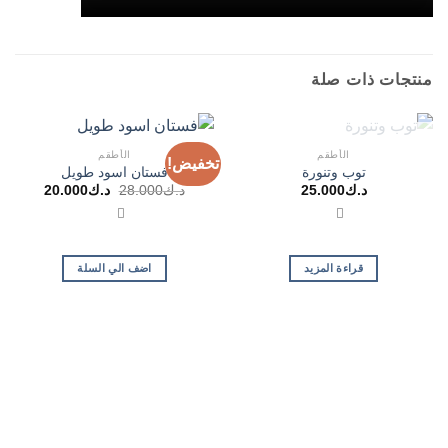
منتجات ذات صلة
غير متوفر في المخزون
الأطقم
الأطقم
تخفيض!
توب وتنورة
فستان اسود طويل
السعر
السعر
د.ك
25.000
د.ك
28.000
د.ك
20.000
الأصلي
الحالي
هو:
هو:
د.ك28.000.
د.ك20.000.
قراءة المزيد
اضف الي السلة