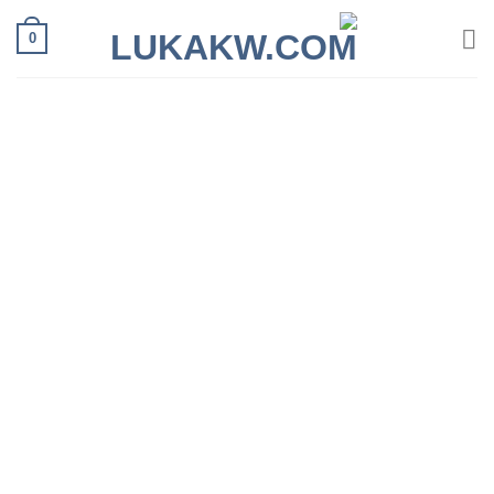
Ski
0
t
conten