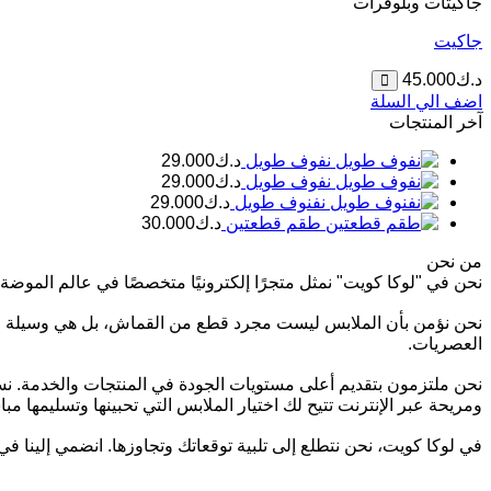
جاكيتات وبلوفرات
جاكيت
د.ك
45.000
اضف الي السلة
آخر المنتجات
نفوف طويل
د.ك
29.000
نفوف طويل
د.ك
29.000
نفنوف طويل
د.ك
29.000
طقم قطعتين
د.ك
30.000
من نحن
نحن في "لوكا كويت" نمثل متجرًا إلكترونيًا متخصصًا في عالم الموضة ال
نحن نؤمن بأن الملابس ليست مجرد قطع من القماش، بل هي وسيلة للتعب
العصريات.
نحن ملتزمون بتقديم أعلى مستويات الجودة في المنتجات والخدمة. نس
ومريحة عبر الإنترنت تتيح لك اختيار الملابس التي تحبينها وتسليمها مب
في لوكا كويت، نحن نتطلع إلى تلبية توقعاتك وتجاوزها. انضمي إلينا في 