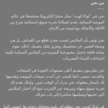
من نحن
نحن في "لوكا كويت" نمثل متجرًا إلكترونيًا متخصصًا في عالم
الموضة النسائية. نقدم لعملائنا تجربة تسوق استثنائية تمزج بين
الأناقة والأصالة مع لمسة من الأبداع.
نحن نؤمن بأن الملابس ليست مجرد قطع من القماش، بل هي
وسيلة للتعبير عن شخصيتك وتعزيز ثقتك بنفسك. لذلك، نقوم
بعناية فائقة باختيار مجموعتنا المميزة من الملابس النسائية لتلبية
احتياجات النساء العصريات.
نحن ملتزمون بتقديم أعلى مستويات الجودة في المنتجات
والخدمة. نسعى دائمًا للبحث عن أحدث صيحات الموضة وتقديمها
لك بأسعار معقولة. نحن ندرك أن الوقت ثمين، ولذلك نقدم لك
تجربة تسوق سهلة ومريحة عبر الإنترنت تتيح لك اختيار الملابس
التي تحبينها وتسليمها مباشرة إلى باب منزلك.
في لوكا كويت، نحن نتطلع إلى تلبية توقعاتك وتجاوزها. انضمي إلينا