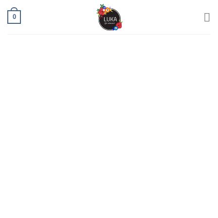
Ski
0
t
conten