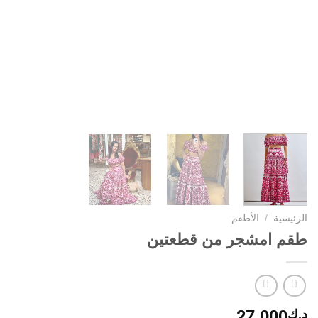
الرئيسية
/
الأطقم
طقم امشجر من قطعتين
27.000
د.ك