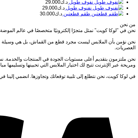
نفوف طويل
د.ك
29.000
نفنوف طويل
د.ك
29.000
طقم قطعتين
د.ك
30.000
من نحن
نحن في "لوكا كويت" نمثل متجرًا إلكترونيًا متخصصًا في عالم الموضة ال
نحن نؤمن بأن الملابس ليست مجرد قطع من القماش، بل هي وسيلة للتعب
العصريات.
نحن ملتزمون بتقديم أعلى مستويات الجودة في المنتجات والخدمة. نس
ومريحة عبر الإنترنت تتيح لك اختيار الملابس التي تحبينها وتسليمها مب
في لوكا كويت، نحن نتطلع إلى تلبية توقعاتك وتجاوزها. انضمي إلينا في 