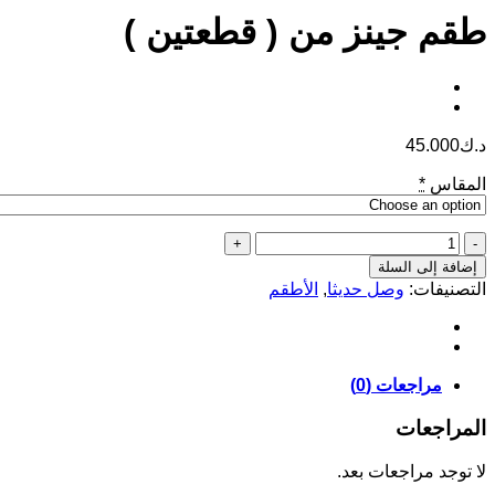
طقم جينز من ( قطعتين )
د.ك
45.000
المقاس
*
كمية
طقم
إضافة إلى السلة
جينز
التصنيفات:
وصل حديثا
,
الأطقم
من
(
قطعتين
)
مراجعات (0)
المراجعات
لا توجد مراجعات بعد.