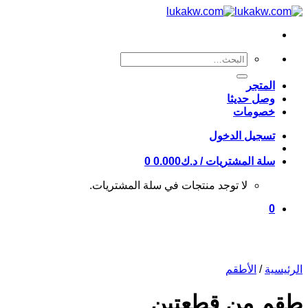
Skip
to
content
البحث
عن:
المتجر
وصل حديثا
خصومات
تسجيل الدخول
سلة المشتريات /
د.ك
0.000
0
لا توجد منتجات في سلة المشتريات.
0
الرئيسية
/
الأطقم
طقم من قطعتين