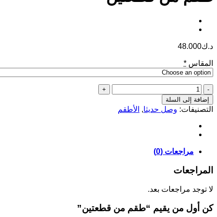
د.ك
48.000
المقاس
*
كمية
طقم
إضافة إلى السلة
من
التصنيفات:
وصل حديثا
,
الأطقم
قطعتين
مراجعات (0)
المراجعات
لا توجد مراجعات بعد.
كن أول من يقيم “طقم من قطعتين”