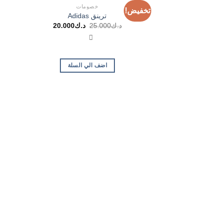
خصومات
تخفيض!
ترينق Adidas
السعر
السعر
د.ك
25.000
د.ك
20.000
الأصلي
الحالي
هو:
هو:
د.ك25.000.
د.ك20.000.
اضف الي السلة