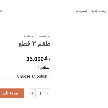
وصل حديثا
خصومات
تس
الرئيسية
/
ترينقات
طقم ٣ قطع
35.000
د.ك
المقاس
*
كمية طقم ٣ قطع
إضافة إلى ا