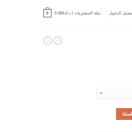
0
جيل الدخول
سلة المشتريات /
د.ك
0.000
لسلة