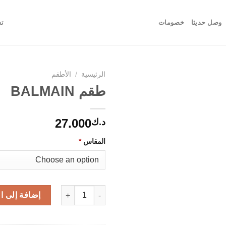
وصل حديثا
خصومات
تس
الرئيسية
/
الأطقم
طقم BALMAIN
27.000
د.ك
المقاس
*
كمية طقم BALMAIN
إضافة إلى ا