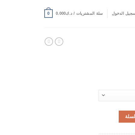
0
جيل الدخول
سلة المشتريات /
د.ك
0.000
لسلة