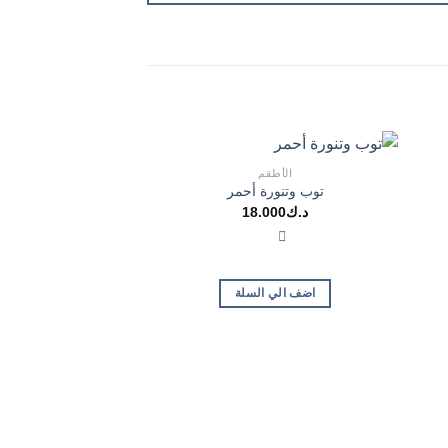
الأطقم
تخفيض!
توب وتنورة أحمر
د.ك
18.000
اضف الي السلة
الأطق