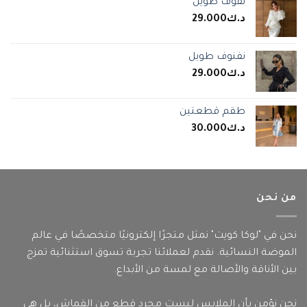
نفوف طويل
د.ك
29.000
نفنوف طويل
د.ك
29.000
طقم قطعتين
د.ك
30.000
من نحن
نحن في "لوكا كويت" نمثل متجرًا إلكترونيًا متخصصًا في عالم
الموضة النسائية. نقدم لعملائنا تجربة تسوق استثنائية تمزج
بين الأناقة والأصالة مع لمسة من الأبداع.
نحن نؤمن بأن الملابس ليست مجرد قطع من القماش، بل هي