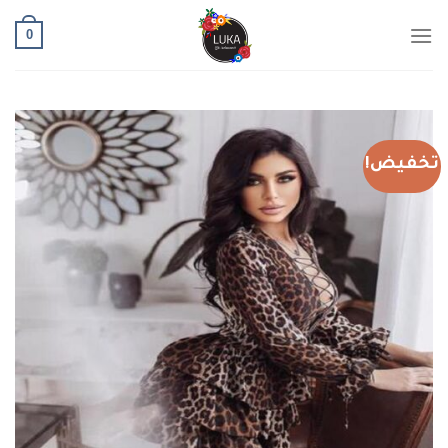
Ski
0
t
conten
تخفيض!