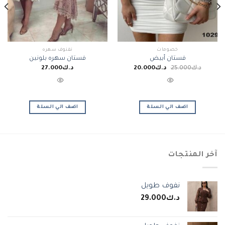
خصومات
نفنوف سهره
فستان أبيض
فستان سهره بلونين
السعر
السعر
د.ك
25.000
د.ك
20.000
د.ك
27.000
الأصلي
الحالي
هو:
هو:
د.ك25.000.
د.ك20.000.
اضف الي السلة
اضف الي السلة
آخر المنتجات
نفوف طويل
د.ك
29.000