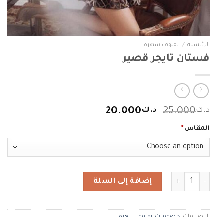
الرئيسية
/
نفنوف سهره
فستان تايجر قصير
السعر
السعر
د.ك
25.000
د.ك
20.000
الأصلي
الحالي
المقاس
*
هو:
هو:
د.ك25.000.
د.ك20.000.
كمية فستان تايجر قصير
إضافة إلى السلة
التصنيفات:
خصومات
,
نفنوف سهره