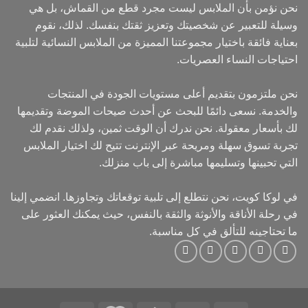
نحن نؤمن بأن الملابس ليست مجرد قطع من القماش، بل هي
وسيلة للتعبير عن شخصيتك وتعزيز ثقتك بنفسك. لذلك، نقوم
بعناية فائقة باختيار مجموعتنا المميزة من الملابس النسائية لتلبية
احتياجات النساء العصريات.
نحن ملتزمون بتقديم أعلى مستويات الجودة في المنتجات
والخدمة. نسعى دائمًا للبحث عن أحدث صيحات الموضة وتقديمها
لك بأسعار معقولة. نحن ندرك أن الوقت ثمين، ولذلك نقدم لك
تجربة تسوق سهلة ومريحة عبر الإنترنت تتيح لك اختيار الملابس
التي تحبينها وتسليمها مباشرة إلى باب منزلك.
في لوكا كويت، نحن نتطلع إلى تلبية توقعاتك وتجاوزها. انضمي إلينا
في رحلة الأناقة والأنوثة والثقة بالنفس، حيث يمكنك العثور على
ما تحتاجينه للتألق في كل مناسبة.