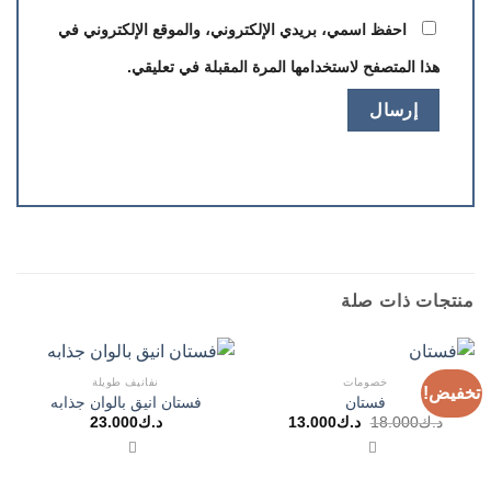
احفظ اسمي، بريدي الإلكتروني، والموقع الإلكتروني في
هذا المتصفح لاستخدامها المرة المقبلة في تعليقي.
منتجات ذات صلة
خصومات
نفانيف طويلة
تخفيض!
فستان
فستان انيق بالوان جذابه
السعر
السعر
د.ك
18.000
د.ك
13.000
د.ك
23.000
الأصلي
الحالي
هو:
هو:
د.ك18.000.
د.ك13.000.