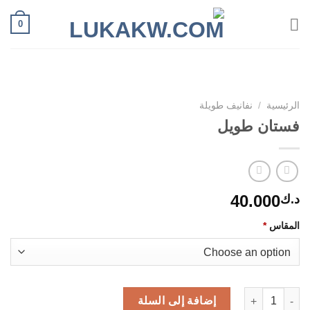
Ski
0
t
conten
الرئيسية
/
نفانيف طويلة
فستان طويل
40.000
د.ك
المقاس
*
كمية فستان طويل
إضافة إلى السلة