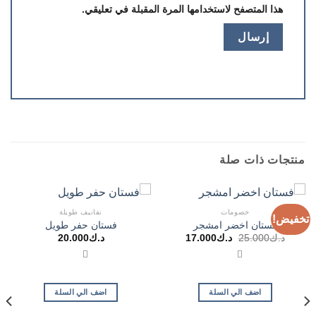
هذا المتصفح لاستخدامها المرة المقبلة في تعليقي.
منتجات ذات صلة
خصومات
نفانيف طويلة
تخفيض!
فستان اخضر امشجر
فستان حفر طويل
السعر
السعر
د.ك
25.000
د.ك
17.000
د.ك
20.000
الأصلي
الحالي
هو:
هو:
د.ك25.000.
د.ك17.000.
اضف الي السلة
اضف الي السلة