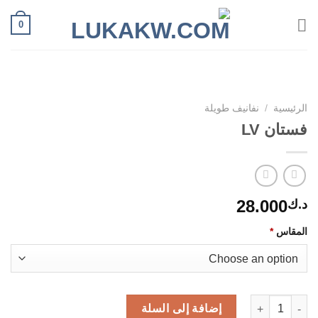
Ski
0
t
conten
الرئيسية
/
نفانيف طويلة
فستان LV
28.000
د.ك
المقاس
*
كمية فستان LV
إضافة إلى السلة