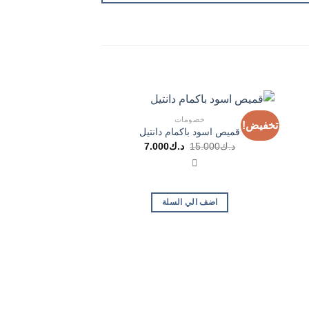
خصومات
تخفيض!
تخفيض!
قميص اسود باكمام دانتيل
السعر
السعر
د.ك
15.000
د.ك
7.000
الأصلي
الحالي
هو:
هو:
د.ك15.000.
د.ك7.000.
اضف الي السلة
خصوما