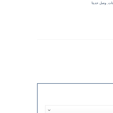
تات
,
وصل حديثا