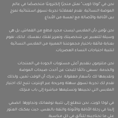
نحن في "لوكا كويت" نمثل متجرًا إلكترونيًا متخصصًا في عالم
الموضة النسائية. نقدم لعملائنا تجربة تسوق استثنائية تمزج
بين الأناقة والأصالة مع لمسة من الأبداع.
نحن نؤمن بأن الملابس ليست مجرد قطع من القماش، بل هي
وسيلة للتعبير عن شخصيتك وتعزيز ثقتك بنفسك. لذلك، نقوم
بعناية فائقة باختيار مجموعتنا المميزة من الملابس النسائية
لتلبية احتياجات النساء العصريات.
نحن ملتزمون بتقديم أعلى مستويات الجودة في المنتجات
والخدمة. نسعى دائمًا للبحث عن أحدث صيحات الموضة
وتقديمها لك بأسعار معقولة. نحن ندرك أن الوقت ثمين، ولذلك
نقدم لك تجربة تسوق سهلة ومريحة عبر الإنترنت تتيح لك اختيار
الملابس التي تحبينها وتسليمها مباشرة إلى باب منزلك.
في لوكا كويت، نحن نتطلع إلى تلبية توقعاتك وتجاوزها. انضمي
إلينا في رحلة الأناقة والأنوثة والثقة بالنفس، حيث يمكنك العثور
على ما تحتاجينه للتألق في كل مناسبة.