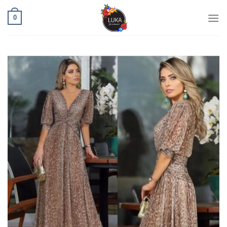
Ski
0
t
conten