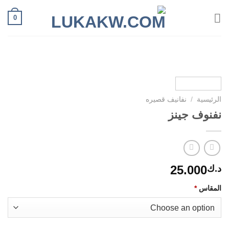
Ski
0
t
conten
الرئيسية
/
نفانيف قصيره
نفنوف جينز
25.000
د.ك
المقاس
*