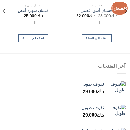
خصومات
نفنوف سهره
تخفيض!
فستان أسود قصير
فستان سهره أبيض
السعر
السعر
د.ك
28.000
د.ك
22.000
د.ك
25.000
الأصلي
الحالي
هو:
هو:
د.ك28.000.
د.ك22.000.
اضف الي السلة
اضف الي السلة
آخر المنتجات
نفوف طويل
د.ك
29.000
نفوف طويل
د.ك
29.000