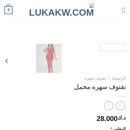
Ski
0
t
conten
الرئيسية
/
نفنوف سهره
نفنوف سهره مخمل
28.000
د.ك
المقاس
*