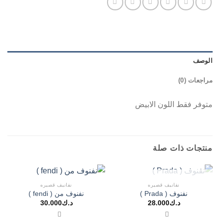
الوصف
مراجعات (0)
متوفر فقط اللون الابيض
منتجات ذات صلة
غير متوفر في المخزون
نفانيف قصيره
نفانيف قصيره
نفنوف ( Prada )
نفنوف من ( fendi )
د.ك
28.000
د.ك
30.000