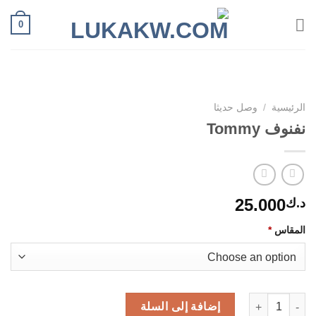
Ski
0
t
conten
الرئيسية
/
وصل حديثا
نفنوف Tommy
25.000
د.ك
المقاس
*
كمية نفنوف Tommy
إضافة إلى السلة