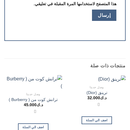
هذا المتصفح لاستخدامها المرة المقبلة في تعليقي.
منتجات ذات صلة
وصل حديثا
ترينق (Dior)
وصل حديثا
د.ك
32.000
ترانش كوت من ( Burberry )
د.ك
45.000
اضف الي السلة
اضف الي السلة